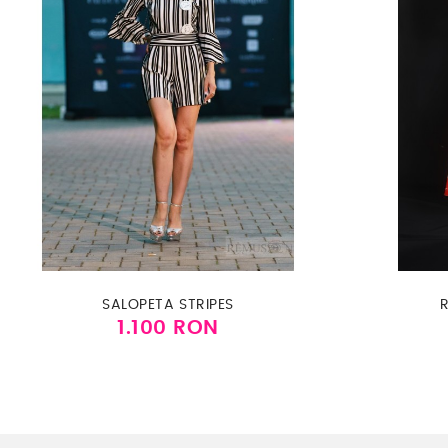
SALOPETA STRIPES
1.100 RON
Pret