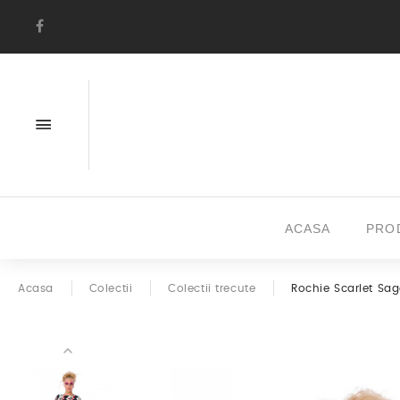
ACASA
PRO
Acasa
Colectii
Colectii trecute
Rochie Scarlet Sa