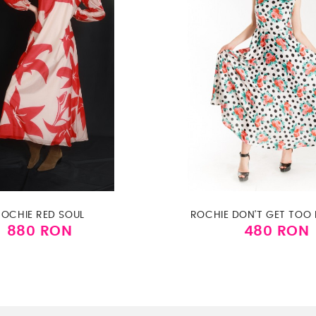
ROCHIE RED SOUL
ROCHIE DON'T GET TOO 
880 RON
480 RON
Pret
Pret