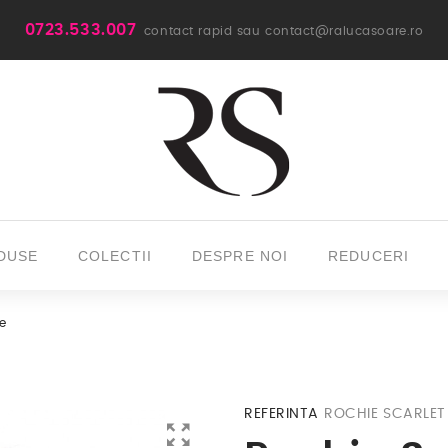
0723.533.007
contact rapid sau contact@ralucasoare.ro
DUSE
COLECTII
DESPRE NOI
REDUCERI
ge
REFERINTA
ROCHIE SCARLET