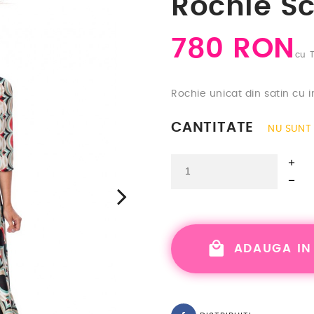
Rochie Sc
780 RON
cu 
Rochie unicat din satin cu 
CANTITATE
NU SUNT 
ADAUGA IN