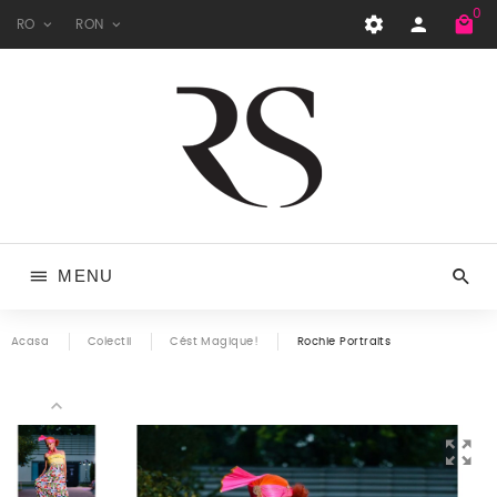
0
RO
RON
MENU
Acasa
Colectii
Cést Magique!
Rochie Portraits