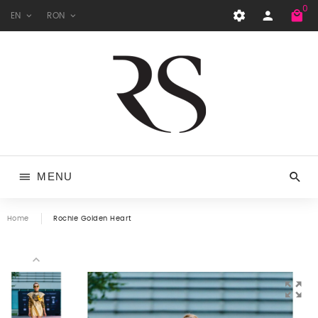
0
EN
RON
MENU
Home
Rochie Golden Heart