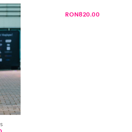
RON820.00
Price
ES
0