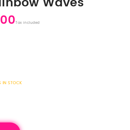
ainbow Waves
.00
Tax included
S IN STOCK