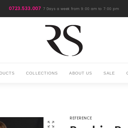
0723.533.007
7 Days a week from 9:00 am to 7:00 pm
DUCTS
COLLECTIONS
ABOUT US
SALE
REFERENCE