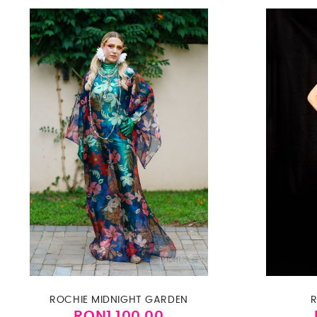
ROCHIE MIDNIGHT GARDEN
R
RON1,100.00
Price