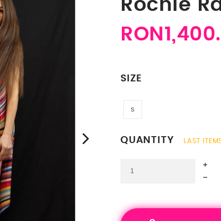
Rochie R
RON1,400
SIZE
S
S
QUANTITY
LAST ITEM